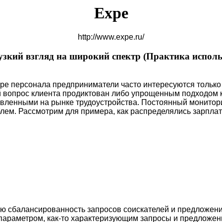
Expe
http://www.expe.ru/
узкий взгляд на широкий спектр (
Практика исполь
ре персонала предприниматели часто интересуются только 
ой вопрос клиента продиктован либо упрощенным подходом к
вленными на рынке трудоустройства. Постоянный монитори
лем. Рассмотрим для примера, как распределялись зарпла
ю сбалансированность запросов соискателей и предложений
параметром, как-то характеризующим запросы и предложени