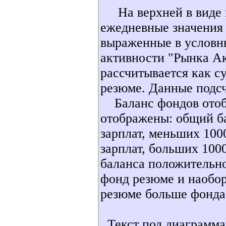
На верхней в виде 
ежедневные значения 
выраженные в условн
активности "Рынка Ак
рассчитывается как с
резюме. Данные подсч
Баланс фондов отобр
отображены: общий ба
зарплат, меньших 1000$­­­
зарплат, больших 1000$­­­
баланса положительно
фонд резюме и наобор
резюме больше фонда
Текст под диаграмма